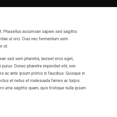
 et. Phasellus accumsan sapien sed sagittis
 vitae ut orci. Cras nec fermentum sem.
r ut.
nean sed sem pharetra, laoreet eros eget,
m purus. Donec pharetra imperdiet elit, non
es ac ante ipsum primis in faucibus. Quisque in
ectus et netus et malesuada fames ac turpis
ero urna sagittis quam, quis tristique nulla ipsum