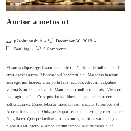
Auctor a metus ut
Post
Post
p2solutionshub
December 30, 2018
author:
published:
Post
Post
Banking
0 Comments
category:
comments:
Vivamus aliquet eget ipsum non molestie. Nulla sollicitudin quam sit
amet egestas auctor. Maecenas vel hendrerit nisi. Maecenas faucibus
sem eget nisl laoreet, vitae porta felis faucibus. Aliquam vulputate
venenatis turpis ut convallis. Mauris quis condimentum nisi. Vivamus
non sagittis tellus. Cras quis dui sed libero tempus tincidunt nec
sollicitudin ex. Donec lobortis interdum nisl, a auctor turpis porta et.
Aenean in diam erat. Quisque tempor fermentum est, et posuere tellus
fringilla eu. Quisque facilisis ultricies purus, porttitor varius magna
placerat eget. Morbi euismod rutrum tempor. Mauris massa nunc,