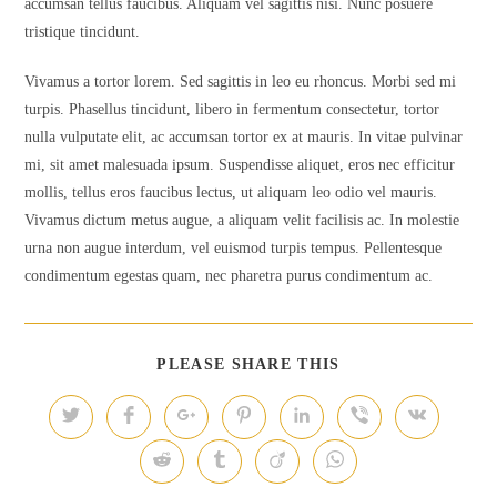
accumsan tellus faucibus. Aliquam vel sagittis nisi. Nunc posuere
tristique tincidunt.
Vivamus a tortor lorem. Sed sagittis in leo eu rhoncus. Morbi sed mi
turpis. Phasellus tincidunt, libero in fermentum consectetur, tortor
nulla vulputate elit, ac accumsan tortor ex at mauris. In vitae pulvinar
mi, sit amet malesuada ipsum. Suspendisse aliquet, eros nec efficitur
mollis, tellus eros faucibus lectus, ut aliquam leo odio vel mauris.
Vivamus dictum metus augue, a aliquam velit facilisis ac. In molestie
urna non augue interdum, vel euismod turpis tempus. Pellentesque
condimentum egestas quam, nec pharetra purus condimentum ac.
SHARE
PLEASE SHARE THIS
THIS
CONTENT
Opens
Opens
Opens
Opens
Opens
Opens
Opens
in
in
in
in
in
in
in
a
a
a
a
a
a
a
Opens
Opens
Opens
Opens
new
new
new
new
new
new
new
in
in
in
in
window
window
window
window
window
window
window