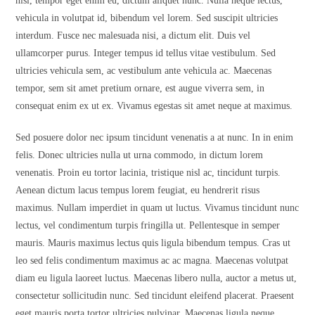
nisl, tempor eget enim eu, dictum aliquet nunc. Nulla neque lectus,
vehicula in volutpat id, bibendum vel lorem. Sed suscipit ultricies
interdum. Fusce nec malesuada nisi, a dictum elit. Duis vel
ullamcorper purus. Integer tempus id tellus vitae vestibulum. Sed
ultricies vehicula sem, ac vestibulum ante vehicula ac. Maecenas
tempor, sem sit amet pretium ornare, est augue viverra sem, in
consequat enim ex ut ex. Vivamus egestas sit amet neque at maximus.
Sed posuere dolor nec ipsum tincidunt venenatis a at nunc. In in enim
felis. Donec ultricies nulla ut urna commodo, in dictum lorem
venenatis. Proin eu tortor lacinia, tristique nisl ac, tincidunt turpis.
Aenean dictum lacus tempus lorem feugiat, eu hendrerit risus
maximus. Nullam imperdiet in quam ut luctus. Vivamus tincidunt nunc
lectus, vel condimentum turpis fringilla ut. Pellentesque in semper
mauris. Mauris maximus lectus quis ligula bibendum tempus. Cras ut
leo sed felis condimentum maximus ac ac magna. Maecenas volutpat
diam eu ligula laoreet luctus. Maecenas libero nulla, auctor a metus ut,
consectetur sollicitudin nunc. Sed tincidunt eleifend placerat. Praesent
eget mauris porta tortor ultricies pulvinar. Maecenas ligula neque,