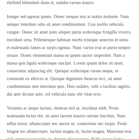
eleifend bibendum diam et, sodales cursus mauris.
Integer sed egestas ipsum. Donec tempus nisi at mattis molestie. Nam
semper interdum odio sit amet condimentum. Cras mollis vehicula
congue. Donec sit amet justo aliquet purus scelerisque fringilla viverra
tincidunt urna. Pellentesque habitant morbi tristique senectus et netus
et malesuada fames ac turpis egestas. Nunc varius erat ut purus tempor
ornare. Donec elementum massa eu ipsum auctor imperdiet. Nam a
massa quis ligula scelerisque suscipit. Lorem ipsum dolor sit amet,
consectetur adipiscing elit. Quisque scelerisque cursus neque, et
commodo ex ultrices at. Quisque dignissim rhoncus orci, sit amet
condimentum sem interdum quis. Duis sodales, velit a facilisis sagittis,
dui ante dictum ante, vel vehicula nunc elit vitae eros.
Vivamus ac neque lacinia, rhoncus nisl ut, tincidunt nibh. Proin
malesuada lectus elit, sit amet laoreet mauris rutrum faucibus. Nunc
tellus tortor, ullamcorper nec auctor ut, consectetur nec turpis. Proin
feugiat leo ullamcorper, lacinia magna ut, luctus magna. Maecenas erat