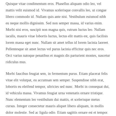
Quisque vitae condimentum eros. Phasellus aliquam odio leo, vel
mattis velit euismod id. Vivamus scelerisque convallis leo, ut congue
libero commodo id. Nullam quis ante nisi. Vestibulum euismod nibh
eu neque mollis dignissim. Sed non semper massa, id varius enim.
Morbi nisi eros, suscipit non magna quis, rutrum luctus leo. Nullam
iaculis, mauris vitae lobortis luctus, lectus elit mattis est, quis facilisis
lorem massa eget nunc. Nullam sit amet tellus id lorem lacinia laoreet.
Pellentesque sit amet lectus vel purus lacinia efficitur quis nec eros.
Orci varius natoque penatibus et magnis dis parturient montes, nascetur
ridiculus mus.
Morbi faucibus feugiat sem, in fermentum purus. Etiam placerat felis
vitae elit volutpat, eu accumsan sem semper. Suspendisse nibh erat,
lobortis eu eleifend tempor, ultricies sed nunc. Morbi in consequat dui,
id vehicula massa. Vivamus feugiat urna venenatis ornare tristique.
Nunc elementum leo vestibulum dui mattis, et scelerisque metus
cursus. Integer consectetur mauris aliquet libero aliquam, in mollis
dolor molestie. Sed ac ligula odio. Etiam sagittis ornare est et tempor.