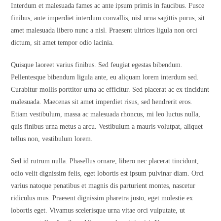
Interdum et malesuada fames ac ante ipsum primis in faucibus. Fusce
finibus, ante imperdiet interdum convallis, nisl urna sagittis purus, sit
amet malesuada libero nunc a nisl. Praesent ultrices ligula non orci
dictum, sit amet tempor odio lacinia.
Quisque laoreet varius finibus. Sed feugiat egestas bibendum.
Pellentesque bibendum ligula ante, eu aliquam lorem interdum sed.
Curabitur mollis porttitor urna ac efficitur. Sed placerat ac ex tincidunt
malesuada. Maecenas sit amet imperdiet risus, sed hendrerit eros.
Etiam vestibulum, massa ac malesuada rhoncus, mi leo luctus nulla,
quis finibus urna metus a arcu. Vestibulum a mauris volutpat, aliquet
tellus non, vestibulum lorem.
Sed id rutrum nulla. Phasellus ornare, libero nec placerat tincidunt,
odio velit dignissim felis, eget lobortis est ipsum pulvinar diam. Orci
varius natoque penatibus et magnis dis parturient montes, nascetur
ridiculus mus. Praesent dignissim pharetra justo, eget molestie ex
lobortis eget. Vivamus scelerisque urna vitae orci vulputate, ut