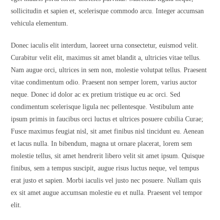
sollicitudin et sapien et, scelerisque commodo arcu. Integer accumsan
vehicula elementum.
Donec iaculis elit interdum, laoreet urna consectetur, euismod velit.
Curabitur velit elit, maximus sit amet blandit a, ultricies vitae tellus.
Nam augue orci, ultrices in sem non, molestie volutpat tellus. Praesent
vitae condimentum odio. Praesent non semper lorem, varius auctor
neque. Donec id dolor ac ex pretium tristique eu ac orci. Sed
condimentum scelerisque ligula nec pellentesque. Vestibulum ante
ipsum primis in faucibus orci luctus et ultrices posuere cubilia Curae;
Fusce maximus feugiat nisl, sit amet finibus nisl tincidunt eu. Aenean
et lacus nulla. In bibendum, magna ut ornare placerat, lorem sem
molestie tellus, sit amet hendrerit libero velit sit amet ipsum. Quisque
finibus, sem a tempus suscipit, augue risus luctus neque, vel tempus
erat justo et sapien. Morbi iaculis vel justo nec posuere. Nullam quis
ex sit amet augue accumsan molestie eu et nulla. Praesent vel tempor
elit.