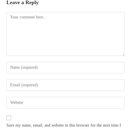
Leave a Reply
Comment
Enter
your
name
Enter
or
your
username
email
Enter
to
address
your
comment
to
website
comment
URL
Save my name, email, and website in this browser for the next time I
(optional)