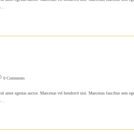
is…
st
0 Comments
omments:
sit amet egestas auctor. Maecenas vel hendrerit nisi. Maecenas faucibus sem eg
is…