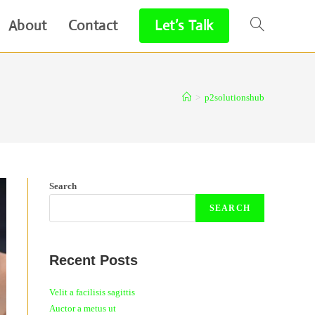
About
Contact
Let’s Talk
Toggle
website
>
p2solutionshub
search
Search
SEARCH
Recent Posts
Velit a facilisis sagittis
Auctor a metus ut