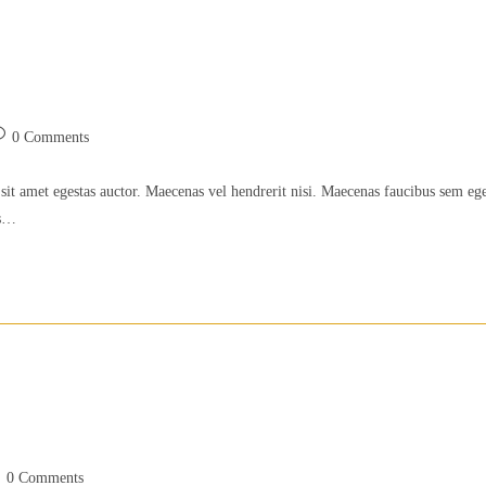
st
0 Comments
omments:
sit amet egestas auctor. Maecenas vel hendrerit nisi. Maecenas faucibus sem eg
is…
t
0 Comments