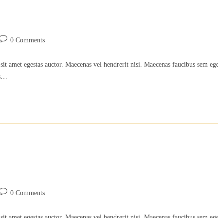
Post
0 Comments
comments:
sit amet egestas auctor. Maecenas vel hendrerit nisi. Maecenas faucibus sem eg
is…
Post
0 Comments
comments:
sit amet egestas auctor. Maecenas vel hendrerit nisi. Maecenas faucibus sem eg