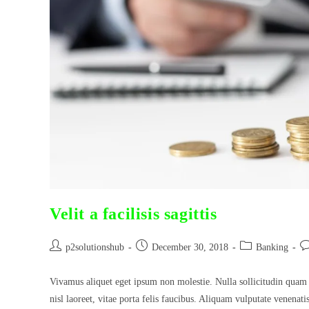
Velit a facilisis sagittis
Post
Post
Post
Po
p2solutionshub
December 30, 2018
Banking
author:
published:
category:
co
Vivamus aliquet eget ipsum non molestie. Nulla sollicitudin quam 
nisl laoreet, vitae porta felis faucibus. Aliquam vulputate venenat