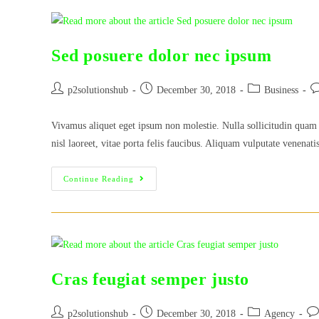
Sed posuere dolor nec ipsum
Post
Post
Post
Po
p2solutionshub
December 30, 2018
Business
author:
published:
category:
c
Vivamus aliquet eget ipsum non molestie. Nulla sollicitudin quam 
nisl laoreet, vitae porta felis faucibus. Aliquam vulputate venenat
Sed
Continue Reading
Posuere
Dolor
Nec
Ipsum
Cras feugiat semper justo
Post
Post
Post
Pos
p2solutionshub
December 30, 2018
Agency