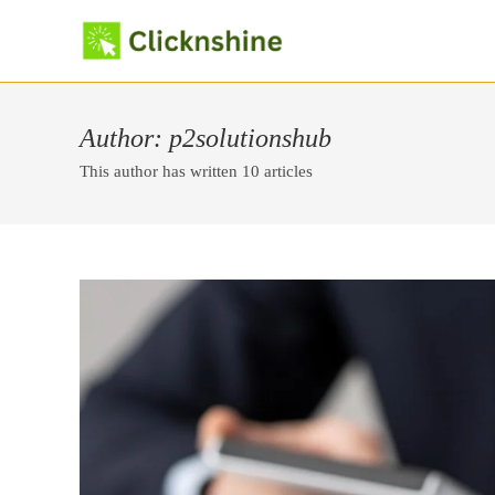
Skip
to
content
Author:
p2solutionshub
This author has written 10 articles