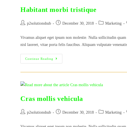
Habitant morbi tristique
Post
Post
Post
p2solutionshub
December 30, 2018
Marketing
author:
published:
category:
Vivamus aliquet eget ipsum non molestie. Nulla sollicitudin quam 
nisl laoreet, vitae porta felis faucibus. Aliquam vulputate venenat
Habitant
Continue Reading
Morbi
Tristique
Cras mollis vehicula
Post
Post
Post
p2solutionshub
December 30, 2018
Marketing
author:
published:
category:
Vivamus aliquet eget ipsum non molestie. Nulla sollicitudin quam 