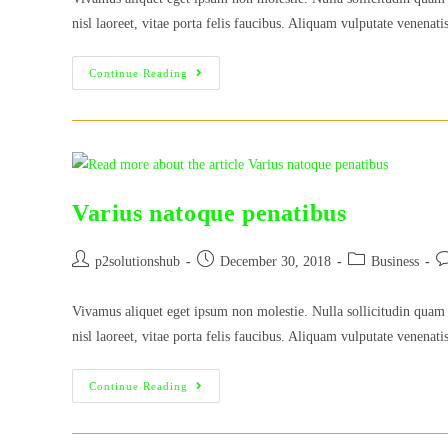
nisl laoreet, vitae porta felis faucibus. Aliquam vulputate venenat
Cras
Continue Reading
Mollis
Vehicula
Varius natoque penatibus
Post
Post
Post
Po
p2solutionshub
December 30, 2018
Business
author:
published:
category:
c
Vivamus aliquet eget ipsum non molestie. Nulla sollicitudin quam 
nisl laoreet, vitae porta felis faucibus. Aliquam vulputate venenat
Varius
Continue Reading
Natoque
Penatibus