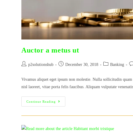
Auctor a metus ut
Post
Post
Post
Po
p2solutionshub
December 30, 2018
Banking
author:
published:
category:
co
Vivamus aliquet eget ipsum non molestie. Nulla sollicitudin quam 
nisl laoreet, vitae porta felis faucibus. Aliquam vulputate venenat
Auctor
Continue Reading
A
Metus
Ut